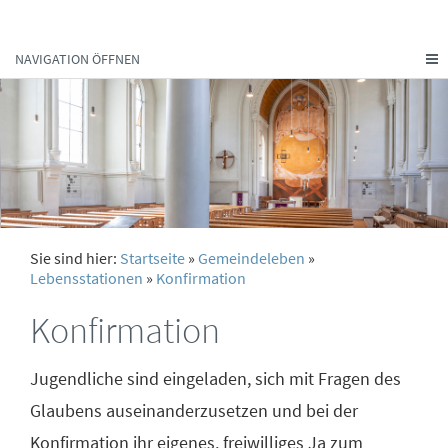
NAVIGATION ÖFFNEN
Sie sind hier:
Startseite
»
Gemeindeleben
»
Lebensstationen
»
Konfirmation
Konfirmation
Jugendliche sind eingeladen, sich mit Fragen des
Glaubens auseinanderzusetzen und bei der
Konfirmation ihr eigenes, freiwilliges Ja zum